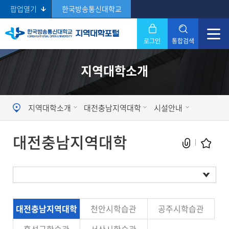
팝업열기
한국방송통신대학교
로그인
통합검색
닫기
지역대학소개
Search
지역대학소개
대전충남지역대학
시설안내
대전충남지역대학
현재 페이지를 즐겨찾는 메뉴로
대전충남지역대학
천안시학습관
공주시학습관
등록하시겠습니까?
시설현황
메뉴추가