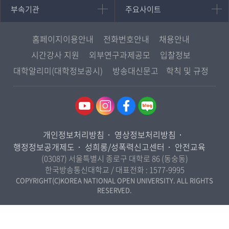
중어중문학과
부속기관
주요사이트
부속기관
주요사이트
평생교육과정
서울지역대학
프랑스언어문화학과
중앙도서관
멘토링
부산지역대학
일본학과
원격교육혁신연구원
진로심리상담
홈페이지이용안내
전화번호안내
채용안내
대구경북지역대학
통합인문학연구소
교육정보화본부
시간강사 지원
외부연구과제공모
입찰정보
인천지역대학
사회과학대학
디지털미디어센터
국립대학육성사업
대학알리미(대학정보공시)
방송대신문고
학칙 및 규정
광주전남지역대학
법학과
종합교육연수원
OpenVLab
대전충남지역대학
행정학과
교양교육원
울산지역대학
경제학과
역사기록관
경기지역대학
경영학과
국제협력단
개인정보처리방침
영상정보처리방침
강원지역대학
무역학과
산학협력단
행정정보공개제도
성희롱/성폭력신고센터
안전교육
충북지역대학
미디어영상학과
(03087) 서울특별시 종로구 대학로 86 (동숭동)
인권센터
전북지역대학
한국방송통신대학교 / 대표전화 :
1577-9995
도시콘텐츠·관광학과
경남지역대학
COPYRIGHT(C)KOREA NATIONAL OPEN UNIVERSITY. ALL RIGHTS
사회복지연계전공
RESERVED.
제주지역대학
사회복지학과