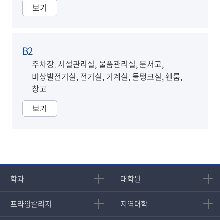
보기
B2
주차장, 시설관리실, 물품관리실, 문서고,
비상발전기실, 전기실, 기계실, 물탱크실, 휀룸,
창고
보기
인문과학대학
대학원
학과
대학원
대학원
국어국문학과
프라임칼리지
지역대학
프라임칼리지
지역대학
경영대학원
영어영문학과
학사학위과정
지역대학 포털