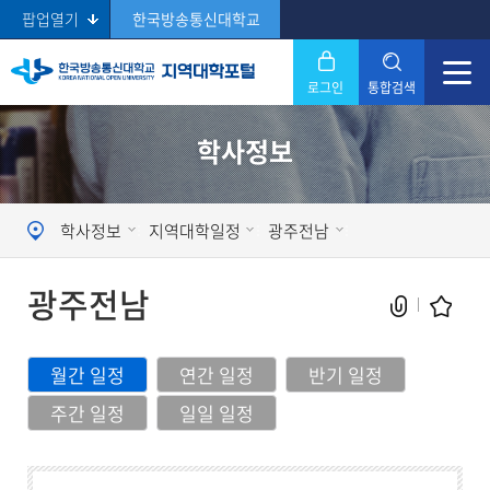
팝업열기
한국방송통신대학교
로그인
통합검색
닫기
학사정보
Search
학사정보
지역대학일정
광주전남
광주전남
월간 일정
연간 일정
반기 일정
주간 일정
일일 일정
현재 페이지를 즐겨찾는 메뉴로
등록하시겠습니까?
메뉴추가