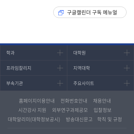
구글캘린더 구독 메뉴얼
인문과학대학
대학원
학과
대학원
대학원
국어국문학과
프라임칼리지
지역대학
프라임칼리지
지역대학
경영대학원
영어영문학과
학사학위과정
지역대학 포털
중어중문학과
부속기관
주요사이트
부속기관
주요사이트
평생교육과정
서울지역대학
프랑스언어문화학과
중앙도서관
멘토링
부산지역대학
일본학과
원격교육혁신연구원
진로심리상담
홈페이지이용안내
전화번호안내
채용안내
대구경북지역대학
통합인문학연구소
교육정보화본부
시간강사 지원
외부연구과제공모
입찰정보
인천지역대학
사회과학대학
디지털미디어센터
국립대학육성사업
대학알리미(대학정보공시)
방송대신문고
학칙 및 규정
광주전남지역대학
법학과
종합교육연수원
OpenVLab
대전충남지역대학
행정학과