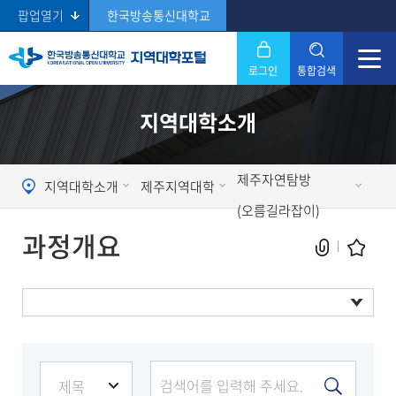
팝업열기
한국방송통신대학교
로그인
통합검색
닫기
지역대학소개
Search
제주자연탐방
지역대학소개
제주지역대학
(오름길라잡이)
과정개요
현재 페이지를 즐겨찾는 메뉴로
등록하시겠습니까?
과정개요
메뉴추가