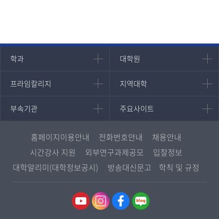
인문과학대학
대학원
학과
대학원
대학원
국어국문학과
프라임칼리지
지역대학
프라임칼리지
지역대학
경영대학원
영어영문학과
학사학위과정
지역대학 포털
중어중문학과
부속기관
주요사이트
부속기관
주요사이트
평생교육과정
서울지역대학
프랑스언어문화학과
중앙도서관
멘토링
부산지역대학
일본학과
원격교육혁신연구원
진로심리상담
홈페이지이용안내
전화번호안내
채용안내
대구경북지역대학
통합인문학연구소
교육정보화본부
시간강사 지원
외부연구과제공모
입찰정보
인천지역대학
사회과학대학
디지털미디어센터
국립대학육성사업
대학알리미(대학정보공시)
방송대신문고
학칙 및 규정
광주전남지역대학
법학과
종합교육연수원
OpenVLab
대전충남지역대학
행정학과
교양교육원
울산지역대학
경제학과
역사기록관
경기지역대학